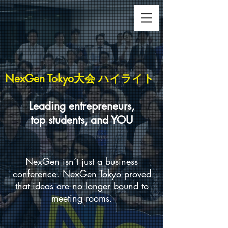
NexGen Tokyo大会 ハイライト
Leading entrepreneurs,
top students, and YOU
NexGen isn’t just a business
conference. NexGen Tokyo proved
that ideas are no longer bound to
meeting rooms.